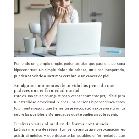
Poniendo un ejemplo simple, podemos citar que para una persona
hipocondríaca
un simple dolor de cabeza, un lunar inesperado,
pueden asociarlo a un tumor cerebral o un cáncer de piel.
En algunos momentos de tu vida has pensado que
padeces una enfermedad mortal
Esto es una situación angustiosa y verdaderamente perjudicial para
tu estabilidad emocional. Si eres una persona hipocondríaca estoy
totalmente segura que
tienes un preocupación excesiva y crónica
sobre las posibles enfermedades que te pudieran sobrevenir.
Realizas visitas al médico de forma continuada
La única manera de rebajar tu nivel de angustia y preocupación es
asistir al médico
y que descarte las posibles enfermedades que