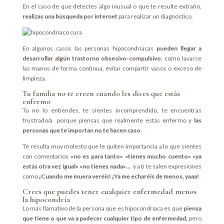
En el caso de que detectes algo inusual o que te resulte extraño,
realizas una búsqueda por internet
para realizar un diagnóstico.
En algunos casos las personas hipocondríacas
pueden llegar a
desarrollar algún trastorno obsesivo-compulsivo
, como lavarse
las manos de forma continua, evitar compartir vasos o exceso de
limpieza.
Tu familia no te creen cuando les dices que estás
enfermo
Tu no lo entiendes, te sientes incomprendido, te encuentras
frustrado/a porque piensas que realmente estás enfermo y
las
personas que te importan no te hacen caso.
Te resulta muy molesto que le quiten importancia a lo que sientes
con comentarios
«no es para tanto» «tienes mucho cuento» «ya
estás otra vez igual» «no tienes nada»…
y a ti te salen expresiones
como
¡Cuando me muera veréis! ¡Ya me echaréis de menos, yaaa!
Crees que puedes tener cualquier enfermedad menos
la hipocondría
Lo más llamativo de la persona que es hipocondríaca es que
piensa
que tiene o que va a padecer cualquier tipo de enfermedad,
pero