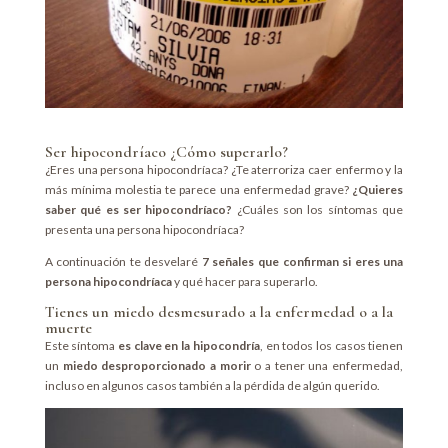
Ser hipocondríaco ¿Cómo superarlo?
¿Eres una persona hipocondríaca? ¿Te aterroriza caer enfermo y la
más mínima molestia te parece una enfermedad grave?
¿Quieres
saber qué es ser hipocondríaco?
¿Cuáles son los síntomas que
presenta una persona hipocondríaca?
A continuación te desvelaré
7 señales que confirman si eres una
persona hipocondríaca
y qué hacer para superarlo.
Tienes un miedo desmesurado a la enfermedad o a la
muerte
Este síntoma
es clave en la hipocondría
, en todos los casos tienen
un
miedo desproporcionado a morir
o a tener una enfermedad,
incluso en algunos casos también a la pérdida de algún querido.