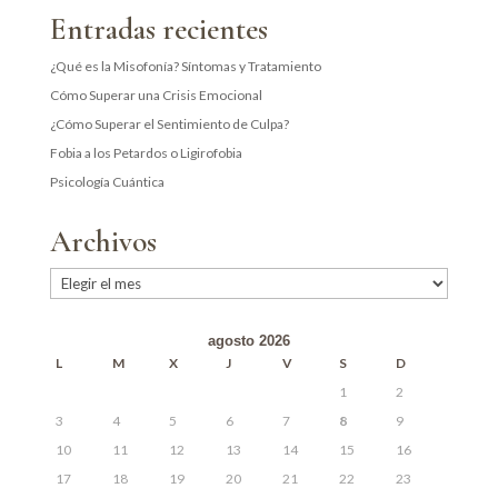
Entradas recientes
¿Qué es la Misofonía? Síntomas y Tratamiento
Cómo Superar una Crisis Emocional
¿Cómo Superar el Sentimiento de Culpa?
Fobia a los Petardos o Ligirofobia
Psicología Cuántica
Archivos
Archivos
agosto 2026
L
M
X
J
V
S
D
1
2
3
4
5
6
7
8
9
10
11
12
13
14
15
16
17
18
19
20
21
22
23