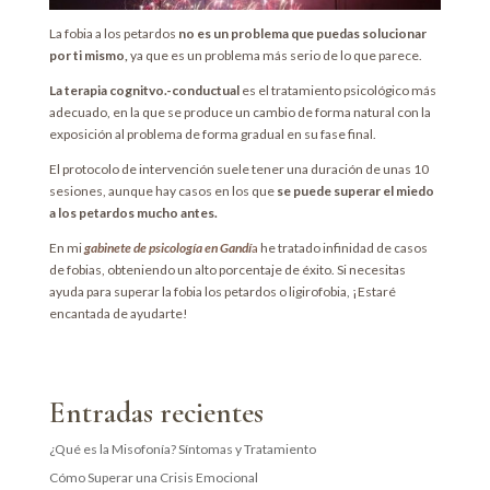
La fobia a los petardos
no es un problema que puedas solucionar
por ti mismo,
ya que es un problema más serio de lo que parece.
La terapia cognitvo.-conductual
es el tratamiento psicológico más
adecuado, en la que se produce un cambio de forma natural con la
exposición al problema de forma gradual en su fase final.
El protocolo de intervención suele tener una duración de unas 10
sesiones, aunque hay casos en los que
se puede superar el miedo
a los petardos mucho antes.
En mi
gabinete de psicología en Gandí
a
he tratado infinidad de casos
de fobias, obteniendo un alto porcentaje de éxito. Si necesitas
ayuda para superar la fobia los petardos o ligirofobia, ¡Estaré
encantada de ayudarte!
Entradas recientes
¿Qué es la Misofonía? Síntomas y Tratamiento
Cómo Superar una Crisis Emocional