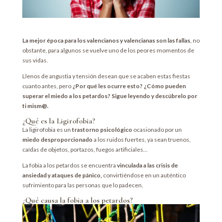
La mejor época para los valencianos y valencianas son las fallas
, no
obstante, para algunos se vuelve uno de los peores momentos de
sus vidas.
Llenos de angustia y tensión desean que se acaben estas fiestas
cuanto antes, pero
¿Por qué les ocurre esto? ¿Cómo pueden
superar el miedo a los petardos? Sigue leyendo y descúbrelo por
ti mism@.
¿Qué es la Ligirofobia?
La ligirofobia es un
trastorno psicológico
ocasionado por un
miedo desproporcionado
a los ruidos fuertes, ya sean truenos,
caídas de objetos, portazos, fuegos artificiales…
La fobia a los petardos se encuentra
vinculada a las crisis de
ansiedad y ataques de pánico,
convirtiéndose en un auténtico
sufrimiento para las personas que lo padecen.
¿Qué causa la fobia a los petardos?