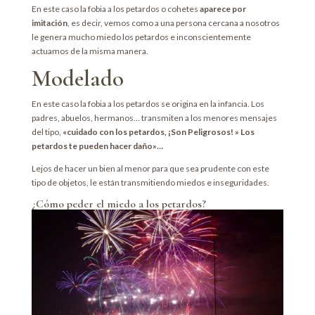
En este caso la fobia a los petardos o cohetes
aparece por
imitación
, es decir, vemos como a una persona cercana a nosotros
le genera mucho miedo los petardos e inconscientemente
actuamos de la misma manera.
Modelado
En este caso la fobia a los petardos se origina en la infancia. Los
padres, abuelos, hermanos… transmiten a los menores mensajes
del tipo,
«cuidado con los petardos, ¡Son Peligrosos! » Los
petardos te pueden hacer daño»…
Lejos de hacer un bien al menor para que sea prudente con este
tipo de objetos, le están transmitiendo miedos e inseguridades.
¿Cómo peder el miedo a los petardos?