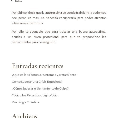
Etc…
Por último, decir que la
autoestima
se puede trabajar y la podemos
recuperar, es más, se necesita recuperarla para poder afrontar
situaciones del futuro.
Por ello te aconsejo que para trabajar una buena autoestima,
acudas a un buen profesional para que te proporcione las
herramientas para conseguirlo.
Entradas recientes
¿Qué es la Misofonía? Síntomas y Tratamiento
Cómo Superar una Crisis Emocional
¿Cómo Superar el Sentimiento de Culpa?
Fobia a los Petardos o Ligirofobia
Psicología Cuántica
Archivos