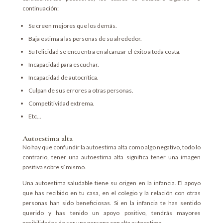
continuación:
Se creen mejores que los demás.
Baja estima a las personas de su alrededor.
Su felicidad se encuentra en alcanzar el éxito a toda costa.
Incapacidad para escuchar.
Incapacidad de autocrítica.
Culpan de sus errores a otras personas.
Competitividad extrema.
Etc…
Autoestima alta
No hay que confundir la autoestima alta como algo negativo, todo lo
contrario, tener una autoestima alta significa tener una imagen
positiva sobre sí mismo.
Una autoestima saludable tiene su origen en la infancia. El apoyo
que has recibido en tu casa, en el colegio y la relación con otras
personas han sido beneficiosas. Si en la infancia te has sentido
querido y has tenido un apoyo positivo, tendrás mayores
posibilidades de ser una persona con alta autoestima.