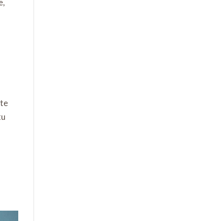
e,
 te
tu