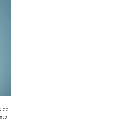
o de
anto