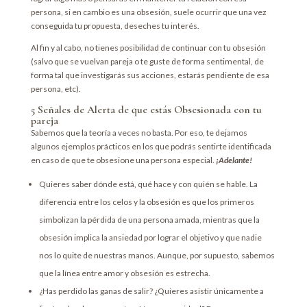
persona, si en cambio es una obsesión, suele ocurrir que una vez
conseguida tu propuesta, deseches tu interés.
Al fin y al cabo, no tienes posibilidad de continuar con tu obsesión
(salvo que se vuelvan pareja o te guste de forma sentimental, de
forma tal que investigarás sus acciones, estarás pendiente de esa
persona, etc).
5 Señales de Alerta de que estás Obsesionada con tu
pareja
Sabemos que la teoría a veces no basta. Por eso, te dejamos
algunos ejemplos prácticos en los que podrás sentirte identificada
en caso de que te obsesione una persona especial.
¡Adelante!
Quieres saber dónde está, qué hace y con quién se hable. La
diferencia entre los celos y la obsesión es que los primeros
simbolizan la pérdida de una persona amada, mientras que la
obsesión implica la ansiedad por lograr el objetivo y que nadie
nos lo quite de nuestras manos. Aunque, por supuesto, sabemos
que la línea entre amor y obsesión es estrecha.
¿Has perdido las ganas de salir? ¿Quieres asistir únicamente a