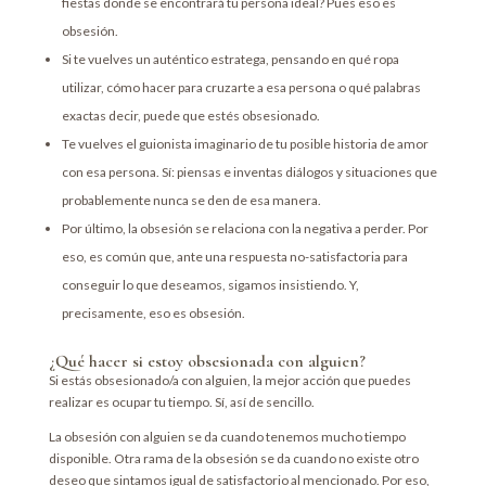
fiestas donde se encontrará tu persona ideal? Pues eso es
obsesión.
Si te vuelves un auténtico estratega, pensando en qué ropa
utilizar, cómo hacer para cruzarte a esa persona o qué palabras
exactas decir, puede que estés obsesionado.
Te vuelves el guionista imaginario de tu posible historia de amor
con esa persona. Sí: piensas e inventas diálogos y situaciones que
probablemente nunca se den de esa manera.
Por último, la obsesión se relaciona con la negativa a perder. Por
eso, es común que, ante una respuesta no-satisfactoria para
conseguir lo que deseamos, sigamos insistiendo. Y,
precisamente, eso es obsesión.
¿Qué hacer si estoy obsesionada con alguien?
Si estás obsesionado/a con alguien, la mejor acción que puedes
realizar es ocupar tu tiempo. Sí, así de sencillo.
La obsesión con alguien se da cuando tenemos mucho tiempo
disponible. Otra rama de la obsesión se da cuando no existe otro
deseo que sintamos igual de satisfactorio al mencionado. Por eso,