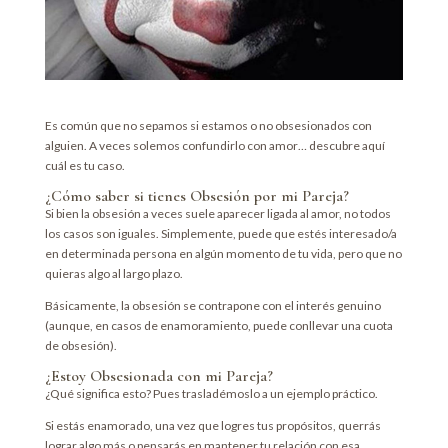
Es común que no sepamos si estamos o no obsesionados con
alguien. A veces solemos confundirlo con amor… descubre aquí
cuál es tu caso.
¿Cómo saber si tienes Obsesión por mi Pareja?
Si bien la obsesión a veces suele aparecer ligada al amor, no todos
los casos son iguales. Simplemente, puede que estés interesado/a
en determinada persona en algún momento de tu vida, pero que no
quieras algo al largo plazo.
Básicamente, la obsesión se contrapone con el interés genuino
(aunque, en casos de enamoramiento, puede conllevar una cuota
de obsesión).
¿Estoy Obsesionada con mi Pareja?
¿Qué significa esto? Pues trasladémoslo a un ejemplo práctico.
Si estás enamorado, una vez que logres tus propósitos, querrás
lograr algo más o pensarás en mantener tu relación con esa