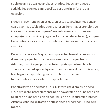
suele ocurrir que, al estar obsesionados, desechamos otras
actividades que nos dan regocijo… pero uno inferior al de la
obsesión.
Nuestra recomendación es que, en estos casos, intentes pensar
cuáles son las actividades que requieren de tu mayor atención. Lo
ideal es que sean tareas que ofrezcan bienestar a tu mente o
cuerpo (utilizar un videojuego, realizar algún deporte, etc), aunque
los asuntos laborales o estudiantiles también sirven para paliar esta
situación.
De esta manera, verás que, poco a poco, tu obsesión comienza a
disminuir, ya que tienes cosas más importantes que hacer.
Además, tendrás que priorizar tu tiempo (especialmente si te
sientes presionado por obligaciones o responsabilidades). A veces,
las obligaciones pueden generarnos tedio… pero son
fundamentales para evitar estos problemas.
Por otra parte, te decimos que, si tu interés ha disminuido pero
sigue presente, probablemente no se haya tratado de una obsesión
(o quizás de una obsesión episódica), sino de un auténtico interés.
Al fin y al cabo, no se tratan de cuestiones del corazón… sino de la
mente.