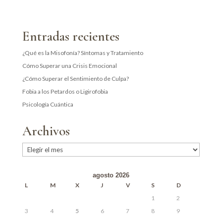
Entradas recientes
¿Qué es la Misofonía? Síntomas y Tratamiento
Cómo Superar una Crisis Emocional
¿Cómo Superar el Sentimiento de Culpa?
Fobia a los Petardos o Ligirofobia
Psicología Cuántica
Archivos
Archivos
agosto 2026
L
M
X
J
V
S
D
1
2
3
4
5
6
7
8
9