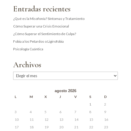
Entradas recientes
¿Qué es la Misofonía? Síntomas y Tratamiento
Cómo Superar una Crisis Emocional
¿Cómo Superar el Sentimiento de Culpa?
Fobia a los Petardos o Ligirofobia
Psicología Cuántica
Archivos
Archivos
agosto 2026
L
M
X
J
V
S
D
1
2
3
4
5
6
7
8
9
10
11
12
13
14
15
16
17
18
19
20
21
22
23