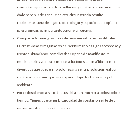
comentario jocoso puede resultar muy chistoso en un momento
dado pero puede ser que en otra circunstancia resulte
totalmente fuera de lugar. No todo lugar y espacio es apropiado
para bromear, es importante tenerlo en cuenta.
Comparte formas graciosas de resolver situaciones difíciles:
La creatividad e imaginación del ser humano es algo asombroso y
frente a situaciones complicadas se pone de manifiesto. A
muchos se les viene a la mente soluciones tan insólitas como
divertidas que pueden no solo llegar a ser una solución real con
ciertos ajustes sino que sirven para relajar las tensiones y el
ambiente.
No te desalientes:
No todos tus chistes harán reír a todos todo el
tiempo. Tienes que tener la capacidad de aceptarlo, reírte de ti
mismo y no forzar las situaciones.