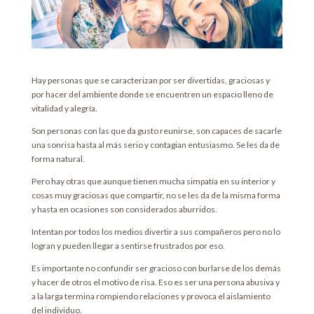
Hay personas que se caracterizan por ser divertidas, graciosas y
por hacer del ambiente donde se encuentren un espacio lleno de
vitalidad y alegría.
Son personas con las que da gusto reunirse, son capaces de sacarle
una sonrisa hasta al más serio y contagian entusiasmo. Se les da de
forma natural.
Pero hay otras que aunque tienen mucha simpatía en su interior y
cosas muy graciosas que compartir, no se les da de la misma forma
y hasta en ocasiones son considerados aburridos.
Intentan por todos los medios divertir a sus compañeros pero no lo
logran y pueden llegar a sentirse frustrados por eso.
Es importante no confundir ser gracioso con burlarse de los demás
y hacer de otros el motivo de risa. Eso es ser una persona abusiva y
a la larga termina rompiendo relaciones y provoca el aislamiento
del individuo.