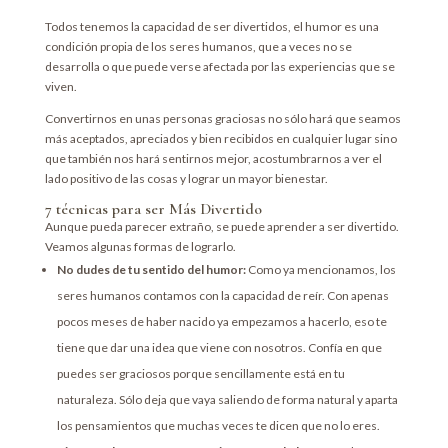
Todos tenemos la capacidad de ser divertidos, el humor es una
condición propia de los seres humanos, que a veces no se
desarrolla o que puede verse afectada por las experiencias que se
viven.
Convertirnos en unas personas graciosas no sólo hará que seamos
más aceptados, apreciados y bien recibidos en cualquier lugar sino
que también nos hará sentirnos mejor, acostumbrarnos a ver el
lado positivo de las cosas y lograr un mayor bienestar.
7 técnicas para ser Más Divertido
Aunque pueda parecer extraño, se puede aprender a ser divertido.
Veamos algunas formas de lograrlo.
No dudes de tu sentido del humor:
Como ya mencionamos, los
seres humanos contamos con la capacidad de reír. Con apenas
pocos meses de haber nacido ya empezamos a hacerlo, eso te
tiene que dar una idea que viene con nosotros. Confía en que
puedes ser graciosos porque sencillamente está en tu
naturaleza. Sólo deja que vaya saliendo de forma natural y aparta
los pensamientos que muchas veces te dicen que no lo eres.