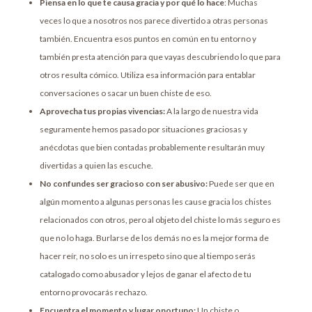
Piensa en lo que te causa gracia y por qué lo hace
: Muchas
veces lo que a nosotros nos parece divertido a otras personas
también. Encuentra esos puntos en común en tu entorno y
también presta atención para que vayas descubriendo lo que para
otros resulta cómico. Utiliza esa información para entablar
conversaciones o sacar un buen chiste de eso.
Aprovecha tus propias vivencias:
A la largo de nuestra vida
seguramente hemos pasado por situaciones graciosas y
anécdotas que bien contadas probablemente resultarán muy
divertidas a quien las escuche.
No confundes ser gracioso con ser abusivo:
Puede ser que en
algún momento a algunas personas les cause gracia los chistes
relacionados con otros, pero al objeto del chiste lo más seguro es
que no lo haga. Burlarse de los demás no es la mejor forma de
hacer reír, no solo es un irrespeto sino que al tiempo serás
catalogado como abusador y lejos de ganar el afecto de tu
entorno provocarás rechazo.
Encuentra el momento y lugar oportuno:
Un chiste o