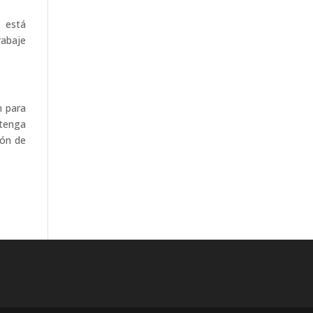
e está
rabaje
n para
 tenga
ión de