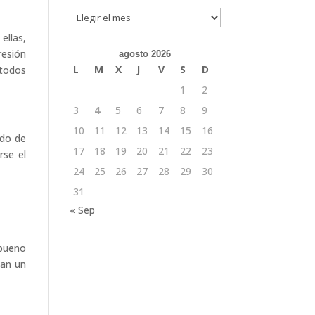
Archivos
 ellas,
resión
agosto 2026
L
M
X
J
V
S
D
 todos
1
2
3
4
5
6
7
8
9
10
11
12
13
14
15
16
do de
17
18
19
20
21
22
23
rse el
24
25
26
27
28
29
30
31
« Sep
 bueno
gan un