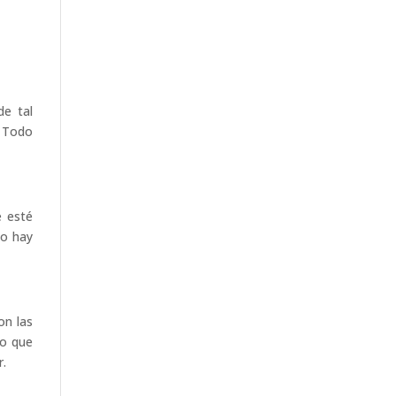
de tal
. Todo
e esté
to hay
on las
to que
r.