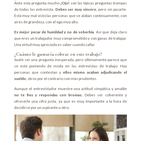
Ante esta pregunta mucho
¡Ojo!
son las típicas preguntas trampas
de todas las entrevista.
Debes ser muy sincero
, pero sin pasarte.
Está muy mal visto las personas que se alaban continuamente, con
aires de grandeza, con el ego muy alto.
Es mejor pecar de humildad y no de soberbia
. Así que deja claro
que eres un trabajador muy comprometido y con ganas de trabajar.
Una virtud muy apreciada es saber cuando callar.
¿Cuánto le gustaría cobrar en este trabajo?
Suele ser una pregunta inesperada, pero últimamente parece que
se está poniendo de moda en las entrevistas de trabajo. Hay
personas que contestan y
ellos mismo acaban adjudicando el
sueldo
, otros por el contrario son más prudentes.
Aunque el entrevistador muestre una actitud simpática y amable
no te fies y respondas con bromas.
Debes ser coherente y
ofrecerle una cifra justa, ya que es muy importante a la hora de
decidirse por un aspirante u otro.