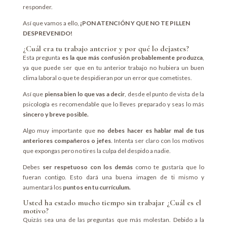
responder.
Así que vamos a ello,
¡PON ATENCIÓN Y QUE NO TE PILLEN
DESPREVENIDO!
¿Cuál era tu trabajo anterior y por qué lo dejastes?
Esta pregunta
es la que más confusión probablemente produzca
,
ya que puede ser que en tu anterior trabajo no hubiera un buen
clima laboral o que te despidieran por un error que cometistes.
Así que
piensa bien lo que vas a decir
, desde el punto de vista de la
psicología es recomendable que lo lleves preparado y seas lo más
sincero y breve posible.
Algo muy importante que
no debes hacer es hablar mal de tus
anteriores compañeros o jefes
. Intenta ser claro con los motivos
que expongas pero no tires la culpa del despido a nadie.
Debes
ser respetuoso con los demás
como te gustaría que lo
fueran contigo. Esto dará una buena imagen de ti mismo y
aumentará los
puntos en tu currículum.
Usted ha estado mucho tiempo sin trabajar ¿Cuál es el
motivo?
Quizás sea una de las preguntas que más molestan. Debido a la