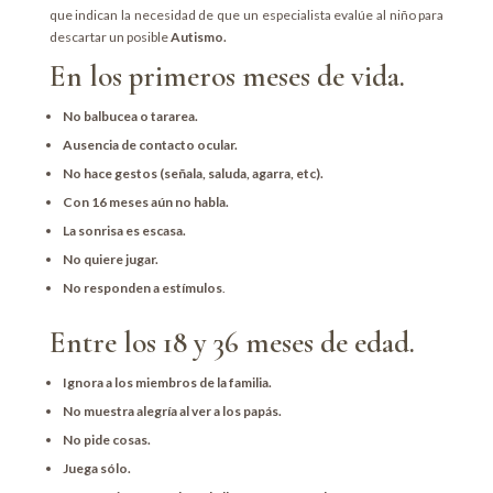
que indican la necesidad de que un especialista evalúe al niño para
descartar un posible
Autismo.
En los primeros meses de vida.
No balbucea o tararea.
Ausencia de contacto ocular.
No hace gestos (señala, saluda, agarra, etc).
Con 16 meses aún no habla.
La sonrisa es escasa.
No quiere jugar.
No responden a estímulos
.
Entre los 18 y 36 meses de edad.
Ignora a los miembros de la familia.
No muestra alegría al ver a los papás.
No pide cosas.
Juega sólo.