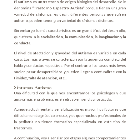
El
autismo
es un trastorno de origen biológico del desarrollo. Se le
denomina
“Trastorno Espectro Autista”
porque tienen una gran
variedad de síntomas, es decir, diferentes personas que sufren
autismo, pueden tener gran variedad de síntomas distintos.
Sin embargo, lo más característico es un gran déficit del desarrollo,
que afecta a la
socialización, la comunicación, la imaginación y la
conducta
.
El nivel de afectación y gravedad del
autismo
es variable en cada
caso. Los más graves se caracterizan por la ausencia completa del
habla y conductas repetitivas. Por el contrario, los casos más leves
suelen pasar desapercibidos y pueden llegar a confundirse con la
timidez, falta de atención, etc…
Síntomas Autismo
Una dificultad con la que nos encontramos los psicólogos y que
agrava más el problema, es el retraso en ser diagnosticado.
Aunque actualmente la sensibilización es mayor, hay factores que
dificultan un diagnóstico precoz, y es que muchos profesionales de
la pediatría no tienen formación especializada en este tipo de
trastornos.
A continuación, voy a señalar por etapas algunos comportamientos