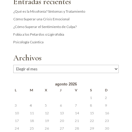
Entradas recientes
¿Qué es la Misofonía? Síntomas y Tratamiento
Cómo Superar una Crisis Emocional
¿Cómo Superar el Sentimiento de Culpa?
Fobia a los Petardos o Ligirofobia
Psicología Cuántica
Archivos
Archivos
agosto 2026
L
M
X
J
V
S
D
1
2
3
4
5
6
7
8
9
10
11
12
13
14
15
16
17
18
19
20
21
22
23
24
25
26
27
28
29
30